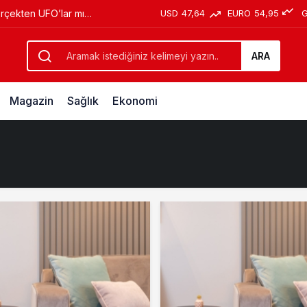
USD
47,64
EURO
54,95
erçekten UFO’lar mı
ARA
Magazin
Sağlık
Ekonomi