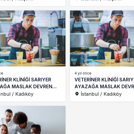
ce
4 yıl önce
İNER KLİNİĞİ SARIYER
VETERİNER KLİNİĞİ SARI
AĞA MASLAK DEVREN
AYAZAĞA MASLAK DEV
IK
KİRALIK
anbul / Kadıköy
İstanbul / Kadıköy