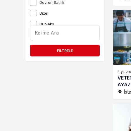
Devren Satılık
Dizel
Dubleks
etiket
etiket2
FILTRELE
Hasarlı
Kiralık
4 yıl ön
VETER
Manuel Vites
AYAZ
Otomatik
KİRAL
İst
Otomatik Vites
Part Time
Remote