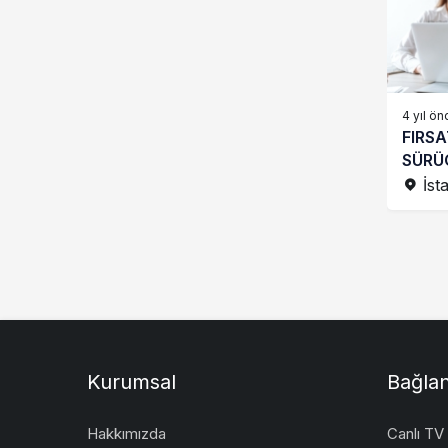
Satılık
Tam Zamanlı
Vitesli
Yarı Otomatik
4 yıl ön
FIRSA
SÜRÜ
İst
Kurumsal
Bağlan
Hakkımızda
Canlı TV