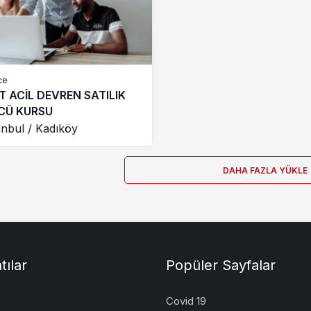
ce
T ACİL DEVREN SATILIK
CÜ KURSU
anbul / Kadıköy
DAHA FAZLA YÜKLE
tılar
Popüler Sayfalar
Covid 19