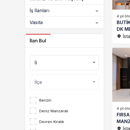
İş İlanları
4 yıl ön
BUTİK
Vasıta
DK ME
İst
İlan Bul
Benzin
4 yıl ön
Deniz Manzaralı
FIRSA
MANZ
Devren Kiralık
SATIL
İst