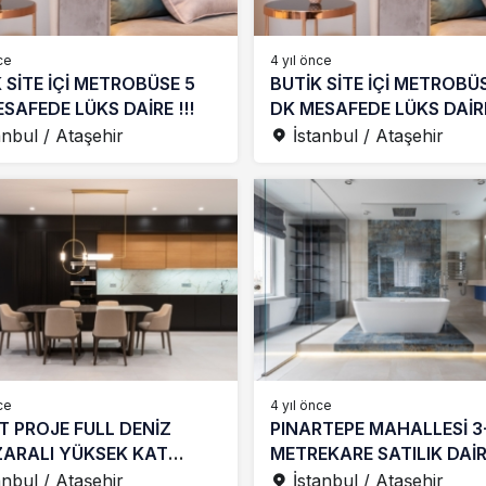
ce
4 yıl önce
 SİTE İÇİ METROBÜSE 5
BUTİK SİTE İÇİ METROBÜ
SAFEDE LÜKS DAİRE !!!
DK MESAFEDE LÜKS DAİRE
anbul / Ataşehir
İstanbul / Ataşehir
ce
4 yıl önce
T PROJE FULL DENİZ
PINARTEPE MAHALLESİ 3
ARALI YÜKSEK KAT
METREKARE SATILIK DAİ
IK 1+1 DAİRE
anbul / Ataşehir
İstanbul / Ataşehir