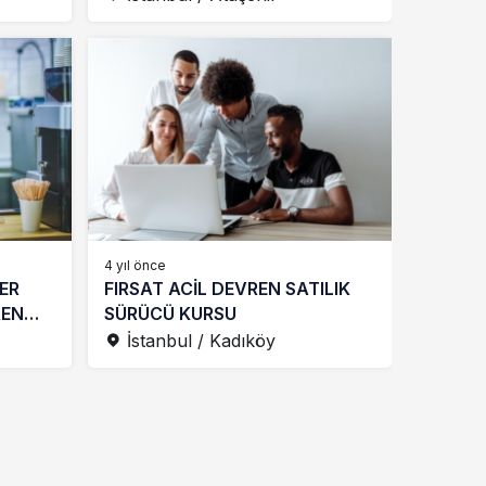
4 yıl önce
YER
FIRSAT ACİL DEVREN SATILIK
REN
SÜRÜCÜ KURSU
İstanbul / Kadıköy