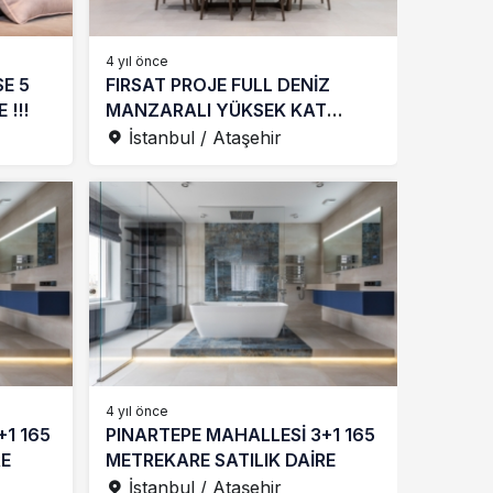
4 yıl önce
SE 5
FIRSAT PROJE FULL DENİZ
 !!!
MANZARALI YÜKSEK KAT
SATILIK 1+1 DAİRE
İstanbul / Ataşehir
4 yıl önce
+1 165
PINARTEPE MAHALLESİ 3+1 165
RE
METREKARE SATILIK DAİRE
İstanbul / Ataşehir