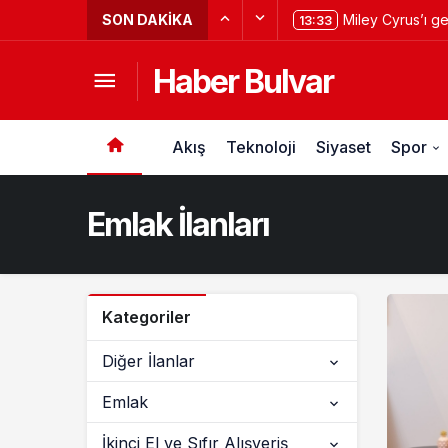
SON DAKIKA
Miley Cyrus’ı g
13:33
kovaladı?
Haber Bulvar
Akış
Teknoloji
Siyaset
Spor
Emlak İlanları
Kategoriler
Diğer İlanlar
Emlak
İkinci El ve Sıfır Alışveriş