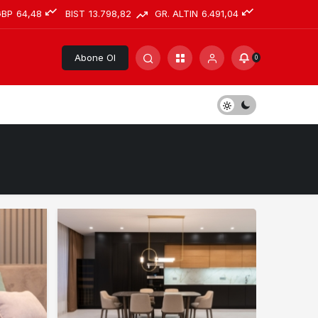
GBP
64,48
BIST
13.798,82
GR. ALTIN
6.491,04
Abone Ol
0