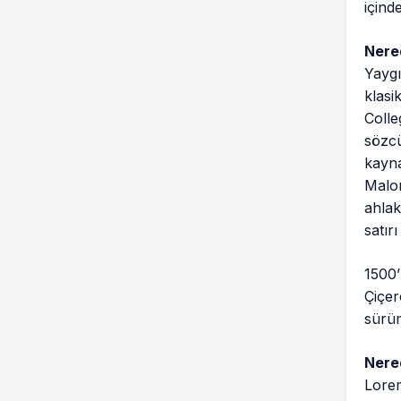
içind
Nere
Yaygı
klasi
Colle
sözcü
kayna
Malor
ahlak
satır
1500’
Çiçer
sürüm
Nere
Lorem