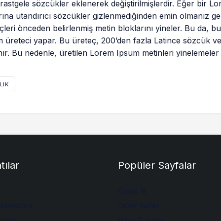
rastgele sözcükler eklenerek değiştirilmişlerdir. Eğer bir 
rına utandırıcı sözcükler gizlenmediğinden emin olmanız ge
çleri önceden belirlenmiş metin bloklarını yineler. Bu da, b
 üreteci yapar. Bu üreteç, 200’den fazla Latince sözcük ve 
nır. Bu nedenle, üretilen Lorem Ipsum metinleri yinelemeler
LIK
tılar
Popüler Sayfalar
Covid 19
anşetleri
Döviz Kurları
rumu
Hava Durumu