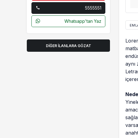
5555551
Whatsapp'tan Yaz
EML
Lorem
DIĞER İLANLARA GÖZAT
matba
endüs
aynı 
Letra
içere
Neden
Yinel
amacı
sağla
varsa
anaht