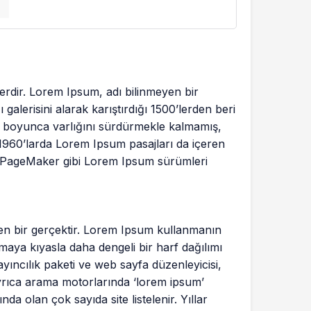
lerdir. Lorem Ipsum, adı bilinmeyen bir
alerisini alarak karıştırdığı 1500’lerden beri
yıl boyunca varlığını sürdürmekle kalmamış,
1960’larda Lorem Ipsum pasajları da içeren
s PageMaker gibi Lorem Ipsum sürümleri
inen bir gerçektir. Lorem Ipsum kullanmanın
aya kıyasla daha dengeli bir harf dağılımı
ıncılık paketi ve web sayfa düzenleyicisi,
yrıca arama motorlarında ‘lorem ipsum’
a olan çok sayıda site listelenir. Yıllar