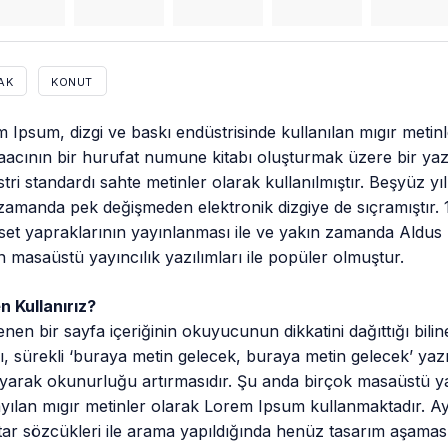
AK
KONUT
 Ipsum, dizgi ve baskı endüstrisinde kullanılan mıgır metin
acının bir hurufat numune kitabı oluşturmak üzere bir yazı g
tri standardı sahte metinler olarak kullanılmıştır. Beşyüz 
zamanda pek değişmeden elektronik dizgiye de sıçramıştır. 
set yapraklarının yayınlanması ile ve yakın zamanda Aldu
n masaüstü yayıncılık yazılımları ile popüler olmuştur.
 Kullanırız?
enen bir sayfa içeriğinin okuyucunun dikkatini dağıttığı bil
, sürekli ‘buraya metin gelecek, buraya metin gelecek’ yazm
yarak okunurluğu artırmasıdır. Şu anda birçok masaüstü yay
yılan mıgır metinler olarak Lorem Ipsum kullanmaktadır. A
ar sözcükleri ile arama yapıldığında henüz tasarım aşamasınd