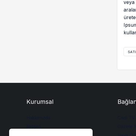
veya 
arala
ürete
Ipsum
kulla
SATI
Kurumsal
Bağlan
Hakkımızda
Canlı TV
İletişim
Gazete M
Künye
Hava Du