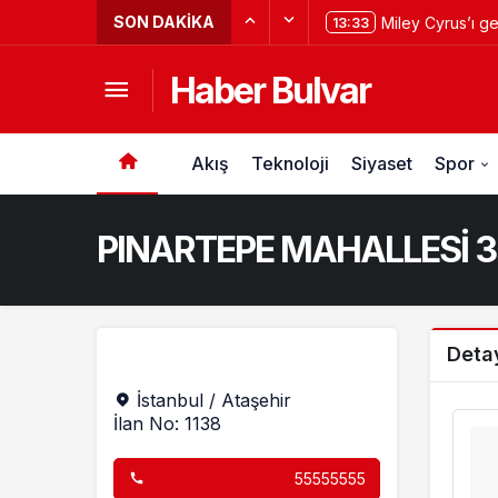
SON DAKIKA
Miley Cyrus’ı g
13:33
kovaladı?
Haber Bulvar
Akış
Teknoloji
Siyaset
Spor
PINARTEPE MAHALLESİ 3+
Deta
İstanbul / Ataşehir
İlan No: 1138
55555555