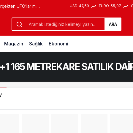
USD
47,59
EURO
55,07
erçekten UFO’lar mı
ARA
Magazin
Sağlık
Ekonomi
1 165 METREKARE SATILIK DAİ
y