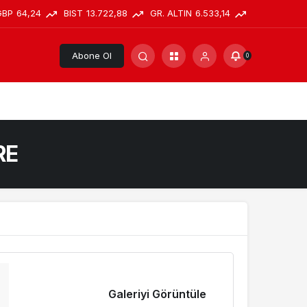
GBP
64,24
BIST
13.722,88
GR. ALTIN
6.533,14
Abone Ol
0
RE
Galeriyi Görüntüle