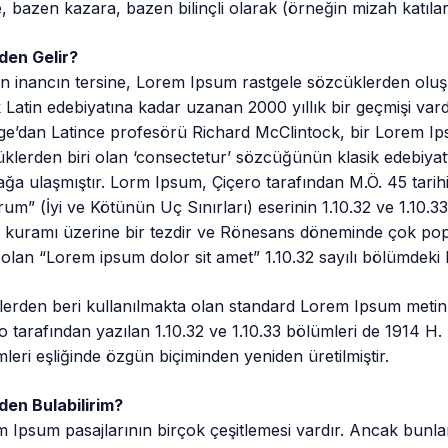
e, bazen kazara, bazen bilinçli olarak (örneğin mizah katılarak)
den Gelir?
n inancın tersine, Lorem Ipsum rastgele sözcüklerden oluş
k Latin edebiyatına kadar uzanan 2000 yıllık bir geçmişi va
ge’dan Latince profesörü Richard McClintock, bir Lorem Ip
klerden biri olan ‘consectetur’ sözcüğünün klasik edebiyatta
ğa ulaşmıştır. Lorm Ipsum, Çiçero tarafından M.Ö. 45 tari
um” (İyi ve Kötünün Uç Sınırları) eserinin 1.10.32 ve 1.10.33
 kuramı üzerine bir tezdir ve Rönesans döneminde çok pop
ı olan “Lorem ipsum dolor sit amet” 1.10.32 sayılı bölümdeki 
lerden beri kullanılmakta olan standard Lorem Ipsum metinleri
o tarafından yazılan 1.10.32 ve 1.10.33 bölümleri de 1914 H.
leri eşliğinde özgün biçiminden yeniden üretilmiştir.
den Bulabilirim?
 Ipsum pasajlarının birçok çeşitlemesi vardır. Ancak bunl