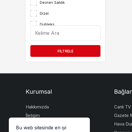
Devren Satılık
Dizel
Dubleks
etiket
etiket2
FILTRELE
Hasarlı
Kiralık
Manuel Vites
Otomatik
Kurumsal
Bağlan
Otomatik Vites
Hakkımızda
Canlı TV
Part Time
İletişim
Gazete M
Remote
Künye
Hava Du
Bu web sitesinde en iyi