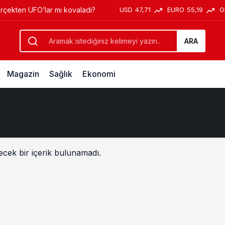
USD
47,71
EURO
55,19
G
erçekten UFO’lar mı kovaladı?
ARA
Magazin
Sağlık
Ekonomi
ecek bir içerik bulunamadı.