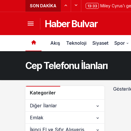
SON DAKIKA
Miley Cyrus’ı g
13:33
Haber Bulvar
Akış
Teknoloji
Siyaset
Spor
Cep Telefonu İlanları
Gösteril
Kategoriler
Diğer İlanlar
Emlak
İkinci El ve Sıfır Alışveriş