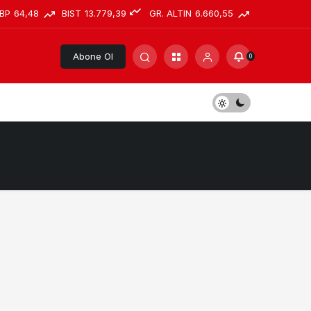
BP
64,48
BIST
13.779,39
GR. ALTIN
6.660,55
Abone Ol
0