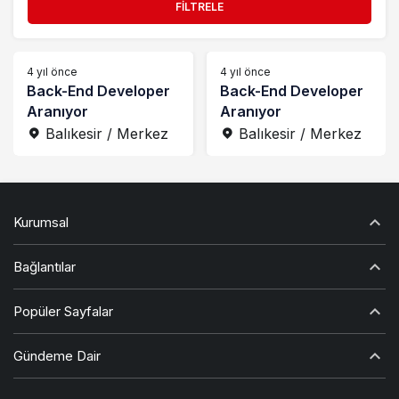
FILTRELE
Hasarlı
Kiralık
4 yıl önce
4 yıl önce
Back-End Developer
Back-End Developer
Manuel Vites
Aranıyor
Aranıyor
Otomatik
Balıkesir / Merkez
Balıkesir / Merkez
Otomatik Vites
Part Time
Kurumsal
Remote
Satılık
Bağlantılar
Tam Zamanlı
Popüler Sayfalar
Vitesli
Yarı Otomatik
Gündeme Dair