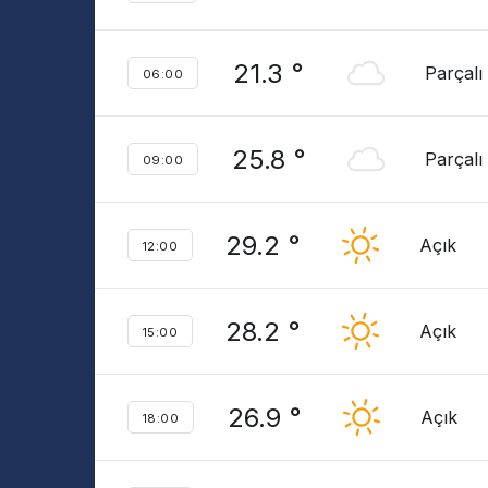
21.3 °
Parçalı
06:00
25.8 °
Parçalı
09:00
29.2 °
Açık
12:00
28.2 °
Açık
15:00
26.9 °
Açık
18:00