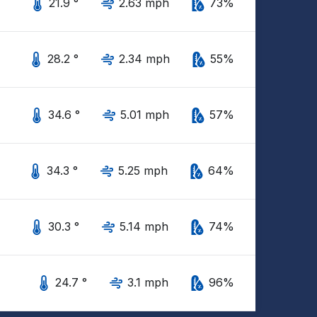
21.9 °
2.63 mph
73%
28.2 °
2.34 mph
55%
34.6 °
5.01 mph
57%
34.3 °
5.25 mph
64%
30.3 °
5.14 mph
74%
24.7 °
3.1 mph
96%