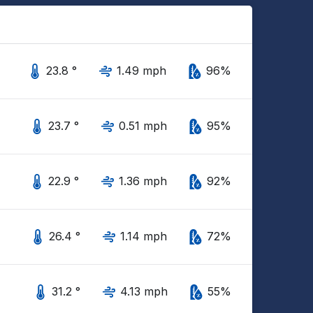
23.8 °
1.49 mph
96%
23.7 °
0.51 mph
95%
22.9 °
1.36 mph
92%
26.4 °
1.14 mph
72%
31.2 °
4.13 mph
55%