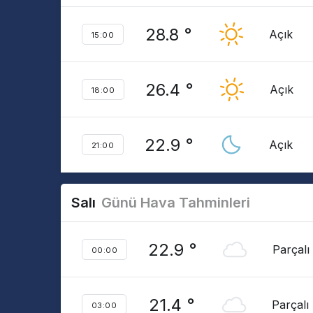
28.8 °
Açık
15:00
26.4 °
Açık
18:00
22.9 °
Açık
21:00
Salı
Günü Hava Tahminleri
22.9 °
Parçalı
00:00
21.4 °
Parçalı
03:00