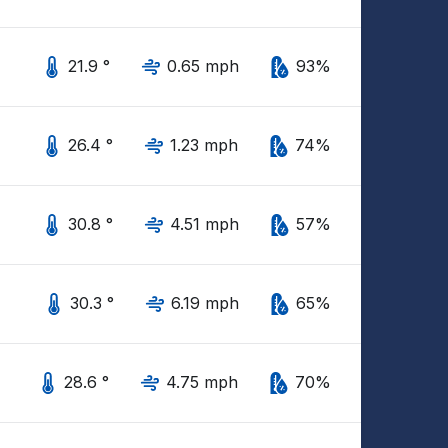
21.9 °
0.65 mph
93%
26.4 °
1.23 mph
74%
30.8 °
4.51 mph
57%
30.3 °
6.19 mph
65%
28.6 °
4.75 mph
70%