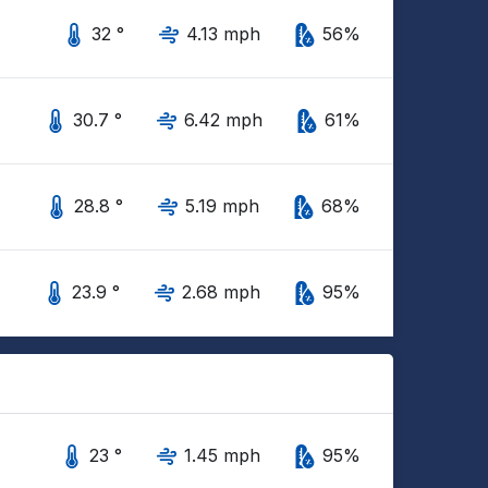
32 °
4.13 mph
56%
30.7 °
6.42 mph
61%
28.8 °
5.19 mph
68%
23.9 °
2.68 mph
95%
23 °
1.45 mph
95%