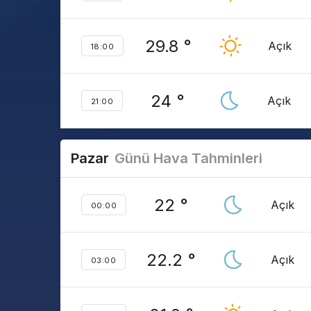
29.8 °
Açık
18:00
24 °
Açık
21:00
Pazar
Günü Hava Tahminleri
22 °
Açık
00:00
22.2 °
Açık
03:00