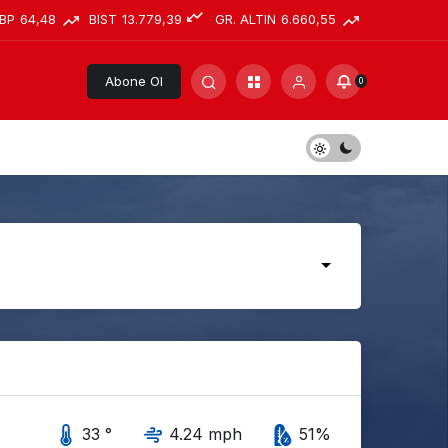
BP
64,48
BIST
13.779,39
GR. ALTIN
6.660,55
Abone Ol
0
33 °
4.24 mph
51%