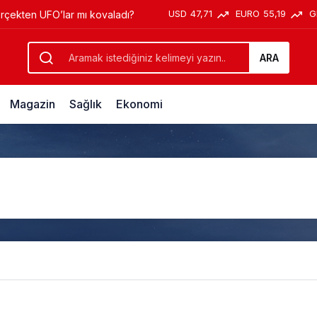
USD
47,71
EURO
55,19
G
erçekten UFO’lar mı kovaladı?
ARA
Magazin
Sağlık
Ekonomi