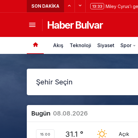
SON DAKIKA
Miley Cyrus’ı g
13:33
Haber Bulvar
Akış
Teknoloji
Siyaset
Spor
Bugün
08.08.2026
31.1 °
Açık
15:00