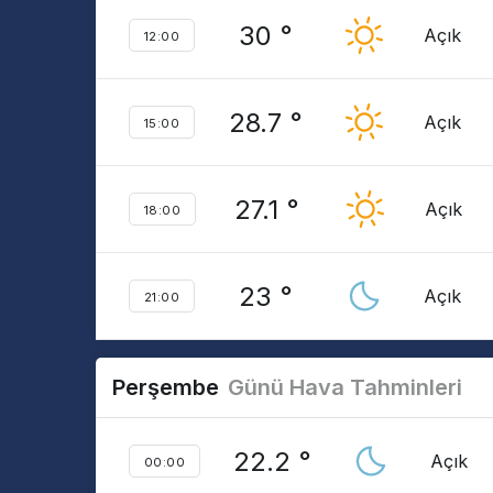
30 °
Açık
12:00
28.7 °
Açık
15:00
27.1 °
Açık
18:00
23 °
Açık
21:00
Perşembe
Günü Hava Tahminleri
22.2 °
Açık
00:00