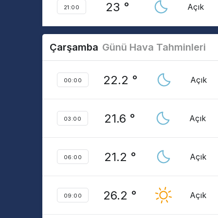
23 °
Açık
21:00
Çarşamba
Günü Hava Tahminleri
22.2 °
Açık
00:00
21.6 °
Açık
03:00
21.2 °
Açık
06:00
26.2 °
Açık
09:00