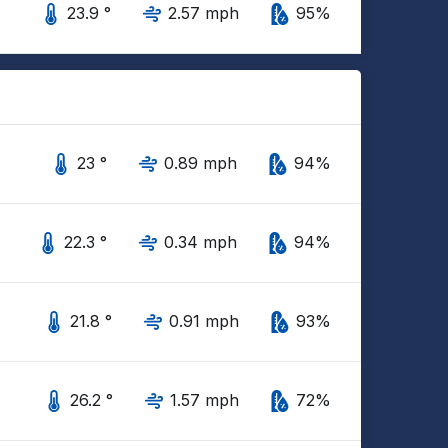
23.9 °
2.57 mph
95%
23 °
0.89 mph
94%
22.3 °
0.34 mph
94%
21.8 °
0.91 mph
93%
26.2 °
1.57 mph
72%