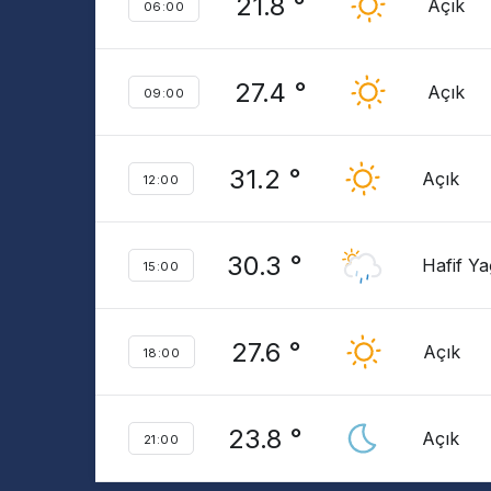
21.8 °
Açık
06:00
27.4 °
Açık
09:00
31.2 °
Açık
12:00
30.3 °
Hafif Y
15:00
27.6 °
Açık
18:00
23.8 °
Açık
21:00