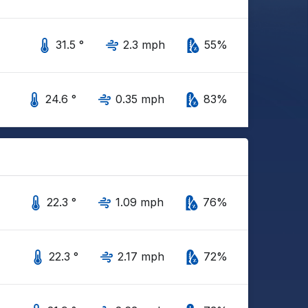
31.5 °
2.3 mph
55%
24.6 °
0.35 mph
83%
22.3 °
1.09 mph
76%
22.3 °
2.17 mph
72%