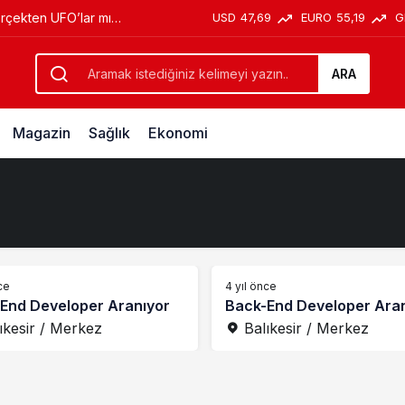
USD
47,69
EURO
55,19
G
erçekten UFO’lar mı
ARA
Magazin
Sağlık
Ekonomi
ce
4 yıl önce
End Developer Aranıyor
Back-End Developer Ara
ıkesir / Merkez
Balıkesir / Merkez