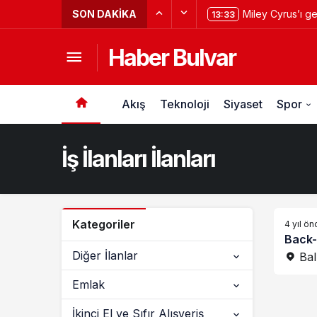
SON DAKIKA
Miley Cyrus’ı g
13:33
kovaladı?
Haber Bulvar
Akış
Teknoloji
Siyaset
Spor
İş İlanları İlanları
Kategoriler
4 yıl ön
Back-
Diğer İlanlar
Bal
Emlak
İkinci El ve Sıfır Alışveriş