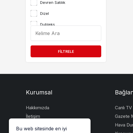
Devren Satılık
Dizel
Dubleks
etiket
etiket2
FILTRELE
Hasarlı
Kiralık
Manuel Vites
Otomatik
Kurumsal
Bağlan
Otomatik Vites
Hakkımızda
Canlı TV
Part Time
İletişim
Gazete M
Remote
Künye
Hava Du
Bu web sitesinde en iyi