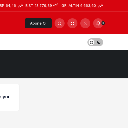
BP
64,46
BIST
13.779,39
GR. ALTIN
6.663,60
Abone Ol
0
nıyor