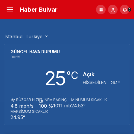
Haber Bulvar
0
İstanbul, Türkiye
GÜNCEL HAVA DURUMU
00:25
25
‎°C
Açık
HISSEDILEN
26.1 °
RÜZGAR HIZI
NEM
BASINÇ
MINUMUM SICAKLIK
1011 mb
24.53°
4.8 mph/s
100 %
MAKSIMUM SICAKLIK
24.95°