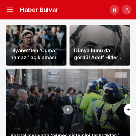
Haber Bulvar
Diyanet’ten ‘Cuma
Dünya bunu da
namazı’ açıklaması
gördü! Adolf Hitler
seçimi kazandı
5:28
Sosyal medyada ‘Güneş sistemini tartıştıkları’