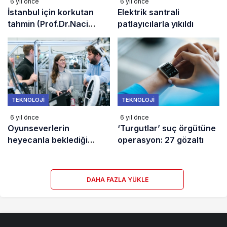
6 yıl önce
6 yıl önce
İstanbul için korkutan
Elektrik santrali
tahmin (Prof.Dr.Naci
patlayıcılarla yıkıldı
Görür’den uyarı)
TEKNOLOJI
TEKNOLOJI
6 yıl önce
6 yıl önce
Oyunseverlerin
‘Turgutlar’ suç örgütüne
heyecanla beklediği
operasyon: 27 gözaltı
Xbox Series X ve S satışa
sunuldu
DAHA FAZLA YÜKLE