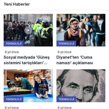
Yeni Haberler
5:28
TEKNOLOJI
TEKNOLOJI
6 yıl önce
6 yıl önce
Sosyal medyada ‘Güneş
Diyanet’ten ‘Cuma
sistemini tartıştıkları’
namazı’ açıklaması
video viral oldu! O
gençler konuştu
TEKNOLOJI
TEKNOLOJI
6 yıl önce
6 yıl önce