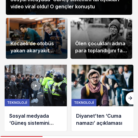
video viral oldu! O gençler konuştu
Kocaeli’de otobüs
Ölen çocukları adına
yakan akaryakıt
para toplandığını fark
üreten imalathaneye
etti, suç
baskın
duyurusunda
bulundu
TEKNOLOJI
TEKNOLOJI
Diyanet’ten ‘Cuma
Kocaeli’de otobüs
namazı’ açıklaması
yakan akaryakıt
üreten imalathaneye
baskın