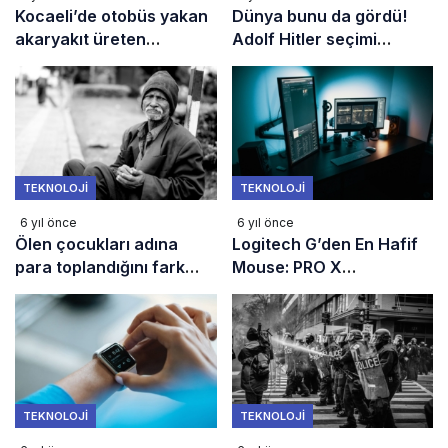
Kocaeli’de otobüs yakan
Dünya bunu da gördü!
akaryakıt üreten
Adolf Hitler seçimi
imalathaneye baskın
kazandı
TEKNOLOJI
TEKNOLOJI
6 yıl önce
6 yıl önce
Ölen çocukları adına
Logitech G’den En Hafif
para toplandığını fark
Mouse: PRO X
etti, suç duyurusunda
SUPERLIGHT
bulundu
TEKNOLOJI
TEKNOLOJI