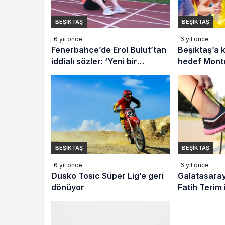
BEŞIKTAŞ
BEŞIKTAŞ
6 yıl önce
6 yıl önce
Fenerbahçe’de Erol Bulut’tan
Beşiktaş’a k
iddialı sözler: ‘Yeni bir
hedef Mont
dönem…’
BEŞIKTAŞ
BEŞIKTAŞ
6 yıl önce
6 yıl önce
Dusko Tosic Süper Lig’e geri
Galatasaray
dönüyor
Fatih Terim 
saatler kala