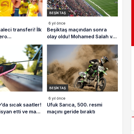
BEŞIKTAŞ
6 yıl önce
aleci transferi! İlk
Beşiktaş maçından sonra
ero…
olay oldu! Mohamed Salah ve
Trent Alexander-Arnold…
BEŞIKTAŞ
6 yıl önce
’da sıcak saatler!
Ufuk Sarıca, 500. resmi
isyan etti ve maça
maçını geride bıraktı
 biletini kesti…