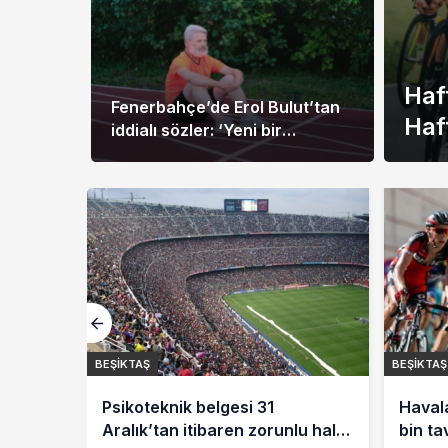
Haf
Fenerbahçe’de Erol Bulut’tan
Haf
iddialı sözler: ‘Yeni bir
dönem…’
BEŞIKTAŞ
BEŞIKTAŞ
Psikoteknik belgesi 31
Haval
Aralık’tan itibaren zorunlu hale
bin ta