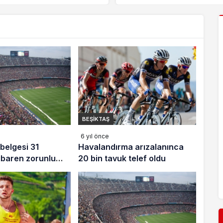
BEŞIKTAŞ
BEŞIKTAŞ
6 yıl önce
belgesi 31
Havalandırma arızalanınca
tibaren zorunlu
20 bin tavuk telef oldu
! 1083 lira cezası