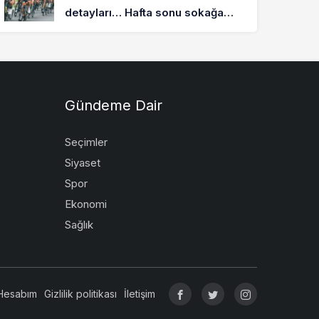
detayları… Hafta sonu sokağa
çıkma yasağı nasıl olacak?
Gündeme Dair
Seçimler
Siyaset
Spor
Ekonomi
Sağlık
Hesabım
Gizlilik politikası
İletişim