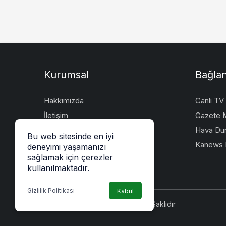
Kurumsal
Bağlan
Hakkımızda
Canlı TV
İletişim
Gazete M
Künye
Hava Du
Bu web sitesinde en iyi
Gizlilik politikası
Kanews I
deneyimi yaşamanızı
sağlamak için çerezler
kullanılmaktadır.
Gizlilik Politikası
Kabul
© Telif Hakkı 2026, Tüm Hakları Saklıdır
deneme
bonusu