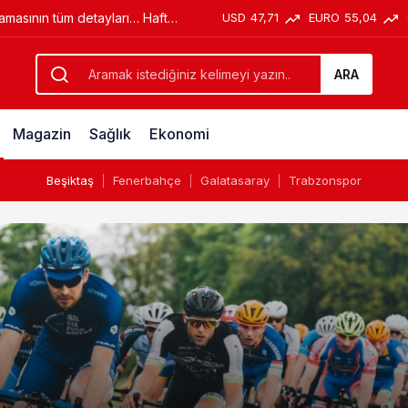
USD
47,71
EURO
55,04
lamasının tüm detayları… Hafta
ma yasağı nasıl olacak?
ARA
Magazin
Sağlık
Ekonomi
Beşiktaş
Fenerbahçe
Galatasaray
Trabzonspor