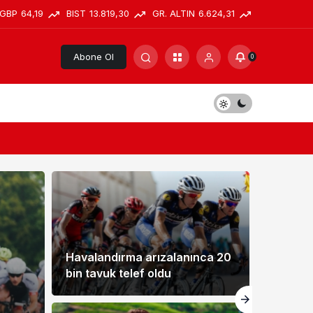
GBP
64,19
BIST
13.819,30
GR. ALTIN
6.624,31
Abone Ol
0
Havalandırma arızalanınca 20
bin tavuk telef oldu