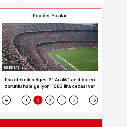
Popüler Yazılar
BEŞIKTAŞ
BEŞIKTAŞ
Psikoteknik belgesi 31 Aralık’tan itibaren
zorunlu hale geliyor! 1083 lira cezası var
1
2
3
4
5