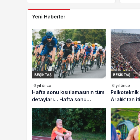
geliyor! 1083 lira cezası var
Yeni Haberler
BEŞIKTAŞ
BEŞIKTAŞ
6 yıl önce
6 yıl önce
Hafta sonu kısıtlamasının tüm
Psikoteknik 
detayları… Hafta sonu
Aralık’tan i
sokağa çıkma yasağı nasıl
hale geliyor
olacak?
var