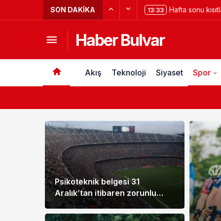
SON DAKIKA
Hafta sonu kısıt
13:33
sonu sokağa çık
Haber Bulvar
Akış
Teknoloji
Siyaset
Spor
Psikoteknik belgesi 31
Aralık’tan itibaren zorunlu
hale geliyor! 1083 lira cezası
var