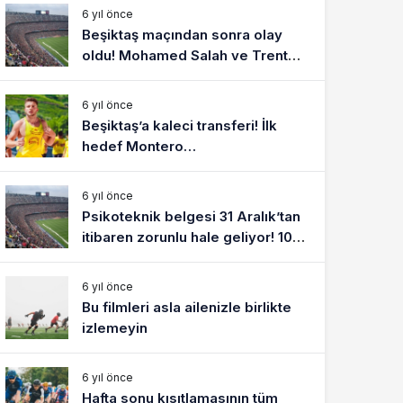
6 yıl önce
Beşiktaş maçından sonra olay
oldu! Mohamed Salah ve Trent
Alexander-Arnold…
6 yıl önce
Beşiktaş’a kaleci transferi! İlk
hedef Montero…
6 yıl önce
Psikoteknik belgesi 31 Aralık’tan
itibaren zorunlu hale geliyor! 1083
lira cezası var
6 yıl önce
Bu filmleri asla ailenizle birlikte
izlemeyin
6 yıl önce
Hafta sonu kısıtlamasının tüm