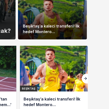
Beşiktaş’a kaleci transferi! İlk
cak?
hedef Montero…
BEŞIKTAŞ
BEŞIKTAŞ
’tan
Beşiktaş’a kaleci transferi! İlk
dönem…’
hedef Montero…