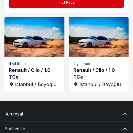
FILTRELE
Hasarlı
Kiralık
Manuel Vites
Otomatik
Otomatik Vites
Part Time
4 yıl önce
4 yıl önce
Renault / Clio / 1.0
Renault / Clio / 1.0
Remote
TCe
TCe
İstanbul / Beyoğlu
İstanbul / Beyoğlu
Satılık
Tam Zamanlı
Vitesli
Kurumsal
Yarı Otomatik
Bağlantılar