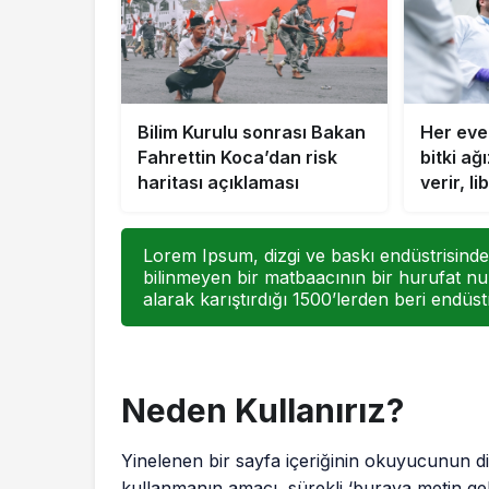
Bilim Kurulu sonrası Bakan
Her eve 
Fahrettin Koca’dan risk
bitki a
haritası açıklaması
verir, li
Lorem Ipsum, dizgi ve baskı endüstrisinde 
bilinmeyen bir matbaacının bir hurufat nu
alarak karıştırdığı 1500’lerden beri endüstr
Neden Kullanırız?
Yinelenen bir sayfa içeriğinin okuyucunun dik
kullanmanın amacı, sürekli ‘buraya metin g