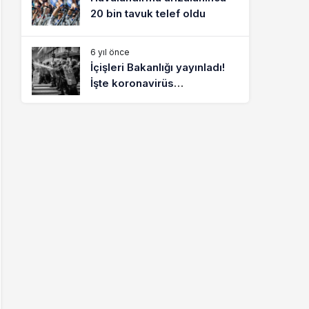
20 bin tavuk telef oldu
6 yıl önce
İçişleri Bakanlığı yayınladı!
İşte koronavirüs
kısıtlamalarıyla ilgili merak
edilen soruların yanıtları