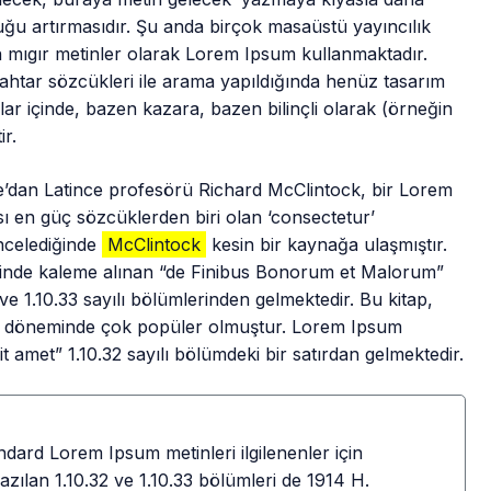
uğu artırmasıdır. Şu anda birçok masaüstü yayıncılık
n mıgır metinler olarak Lorem Ipsum kullanmaktadır.
htar sözcükleri ile arama yapıldığında henüz tasarım
llar içinde, bazen kazara, bazen bilinçli olarak (örneğin
ir.
e’dan Latince profesörü Richard McClintock, bir Lorem
ı en güç sözcüklerden biri olan ‘consectetur’
incelediğinde
McClintock
kesin bir kaynağa ulaşmıştır.
hinde kaleme alınan “de Finibus Bonorum et Malorum”
 ve 1.10.33 sayılı bölümlerinden gelmektedir. Bu kitap,
ns döneminde çok popüler olmuştur. Lorem Ipsum
it amet” 1.10.32 sayılı bölümdeki bir satırdan gelmektedir.
ndard Lorem Ipsum metinleri ilgilenenler için
yazılan 1.10.32 ve 1.10.33 bölümleri de 1914 H.