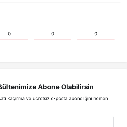
0
0
0
ültenimize Abone Olabilirsin
satı kaçırma ve ücretsiz e-posta aboneliğini hemen