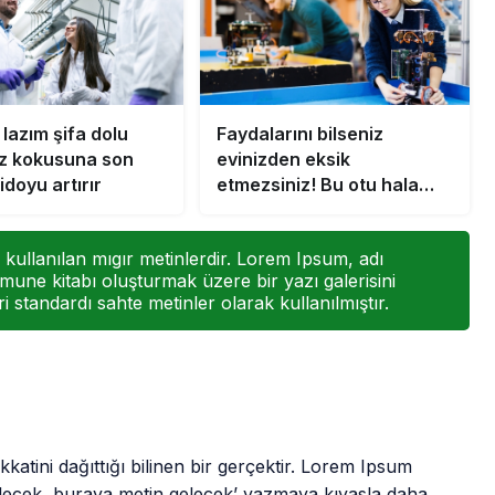
lazım şifa dolu
Faydalarını bilseniz
ğız kokusuna son
evinizden eksik
bidoyu artırır
etmezsiniz! Bu otu hala
kimse bilmiyor…
kullanılan mıgır metinlerdir. Lorem Ipsum, adı
mune kitabı oluşturmak üzere bir yazı galerisini
i standardı sahte metinler olarak kullanılmıştır.
katini dağıttığı bilinen bir gerçektir. Lorem Ipsum
elecek, buraya metin gelecek’ yazmaya kıyasla daha