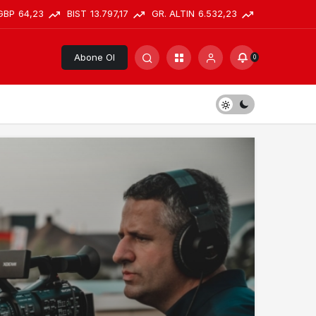
GBP
64,23
BIST
13.797,17
GR. ALTIN
6.532,23
Abone Ol
0