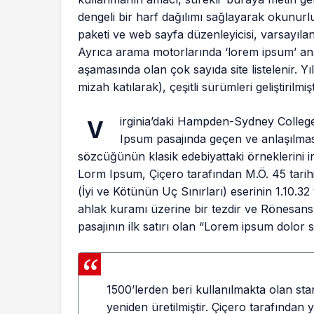
dengeli bir harf dağılımı sağlayarak okunurl
paketi ve web sayfa düzenleyicisi, varsayıla
Ayrıca arama motorlarında ‘lorem ipsum’ ana
aşamasında olan çok sayıda site listelenir. Yı
mizah katılarak), çeşitli sürümleri geliştirilmişt
irginia’daki Hampden-Sydney Colleg
V
Ipsum pasajında geçen ve anlaşılmas
sözcüğünün klasik edebiyattaki örneklerini 
Lorm Ipsum, Çiçero tarafından M.Ö. 45 tari
(İyi ve Kötünün Uç Sınırları) eserinin 1.10.32
ahlak kuramı üzerine bir tezdir ve Rönesa
pasajının ilk satırı olan “Lorem ipsum dolor s
1500’lerden beri kullanılmakta olan sta
yeniden üretilmiştir. Çiçero tarafından 