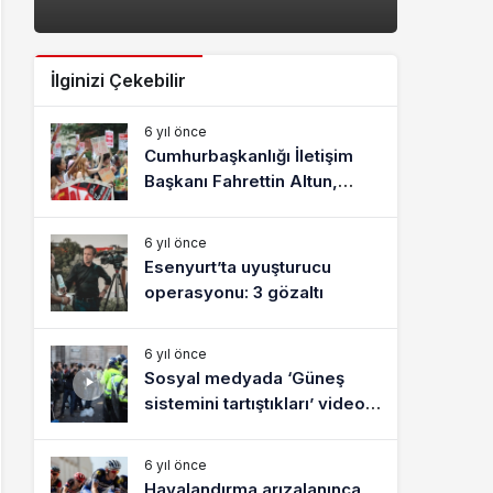
İlginizi Çekebilir
6 yıl önce
Cumhurbaşkanlığı İletişim
Başkanı Fahrettin Altun,
gençleri Kızılay gönüllüsü
olmaya davet etti
6 yıl önce
Esenyurt’ta uyuşturucu
operasyonu: 3 gözaltı
6 yıl önce
Sosyal medyada ‘Güneş
sistemini tartıştıkları’ video
viral oldu! O gençler konuştu
6 yıl önce
Havalandırma arızalanınca