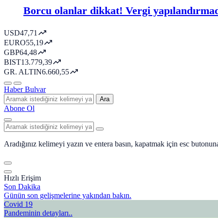
Borcu olanlar dikkat! Vergi yapılandırmad
USD
47,71
EURO
55,19
GBP
64,48
BIST
13.779,39
GR. ALTIN
6.660,55
Haber Bulvar
Ara
Abone Ol
Aradığınız kelimeyi yazın ve entera basın, kapatmak için esc butonuna
Hızlı Erişim
Son Dakika
Günün son gelişmelerine yakından bakın.
Covid 19
Pandeminin detayları..