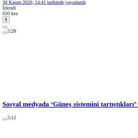
30 Kasım 2020, 14:41
tarihinde yayınlandı
İzlendi
650 kez
8
5:28
Sosyal medyada ‘Güneş sistemini tartıştıkları’
5:12