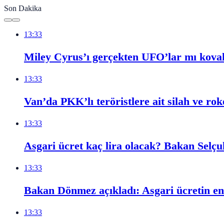
Son Dakika
13:33
Miley Cyrus’ı gerçekten UFO’lar mı kova
13:33
Van’da PKK’lı teröristlere ait silah ve ro
13:33
Asgari ücret kaç lira olacak? Bakan Selçu
13:33
Bakan Dönmez açıkladı: Asgari ücretin en a
13:33