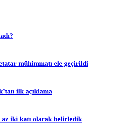
ladı?
ketatar mühimmatı ele geçirildi
k’tan ilk açıklama
z iki katı olarak belirledik