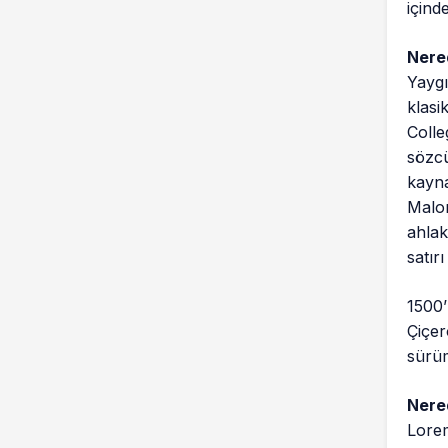
içind
Nere
Yaygı
klasi
Colle
sözcü
kayna
Malor
ahlak
satır
1500’
Çiçer
sürüm
Nere
Lorem