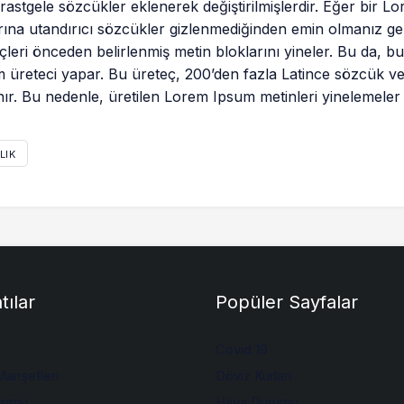
rastgele sözcükler eklenerek değiştirilmişlerdir. Eğer bir 
rına utandırıcı sözcükler gizlenmediğinden emin olmanız ge
çleri önceden belirlenmiş metin bloklarını yineler. Bu da, b
 üreteci yapar. Bu üreteç, 200’den fazla Latince sözcük ve 
nır. Bu nedenle, üretilen Lorem Ipsum metinleri yinelemeler
LIK
tılar
Popüler Sayfalar
Covid 19
anşetleri
Döviz Kurları
rumu
Hava Durumu