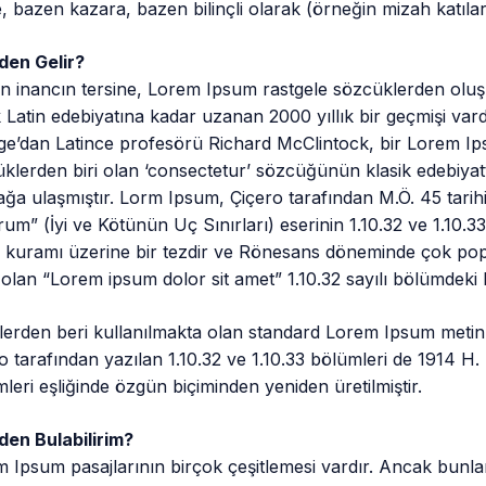
e, bazen kazara, bazen bilinçli olarak (örneğin mizah katılarak)
den Gelir?
n inancın tersine, Lorem Ipsum rastgele sözcüklerden oluş
k Latin edebiyatına kadar uzanan 2000 yıllık bir geçmişi va
ge’dan Latince profesörü Richard McClintock, bir Lorem Ip
klerden biri olan ‘consectetur’ sözcüğünün klasik edebiyatta
ğa ulaşmıştır. Lorm Ipsum, Çiçero tarafından M.Ö. 45 tari
um” (İyi ve Kötünün Uç Sınırları) eserinin 1.10.32 ve 1.10.33
 kuramı üzerine bir tezdir ve Rönesans döneminde çok pop
ı olan “Lorem ipsum dolor sit amet” 1.10.32 sayılı bölümdeki 
lerden beri kullanılmakta olan standard Lorem Ipsum metinleri
o tarafından yazılan 1.10.32 ve 1.10.33 bölümleri de 1914 H.
leri eşliğinde özgün biçiminden yeniden üretilmiştir.
den Bulabilirim?
 Ipsum pasajlarının birçok çeşitlemesi vardır. Ancak bunl