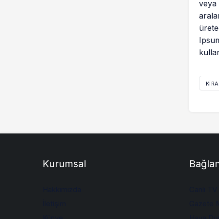
veya 
arala
ürete
Ipsum
kulla
KIRA
Kurumsal
Bağlan
Hakkımızda
Canlı TV
İletişim
Gazete M
Künye
Hava Du