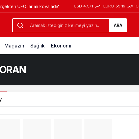
USD
47,71
EURO
55,19
G
erçekten UFO’lar mı kovaladı?
ARA
Magazin
Sağlık
Ekonomi
STORAN
y