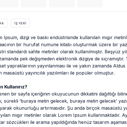
AK
İŞ YERI
 Ipsum, dizgi ve baskı endüstrisinde kullanılan mıgır metin
acının bir hurufat numune kitabı oluşturmak üzere bir yazı g
tri standardı sahte metinler olarak kullanılmıştır. Beşyüz 
zamanda pek değişmeden elektronik dizgiye de sıçramıştır. 
set yapraklarının yayınlanması ile ve yakın zamanda Aldu
n masaüstü yayıncılık yazılımları ile popüler olmuştur.
 Kullanırız?
enen bir sayfa içeriğinin okuyucunun dikkatini dağıttığı bil
, sürekli ‘buraya metin gelecek, buraya metin gelecek’ yazm
yarak okunurluğu artırmasıdır. Şu anda birçok masaüstü yay
yılan mıgır metinler olarak Lorem Ipsum kullanmaktadır. A
ar sözcükleri ile arama yapıldığında henüz tasarım aşamasınd