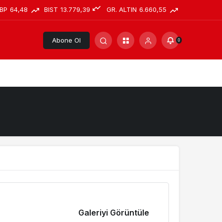
BP
64,48
BIST
13.779,39
GR. ALTIN
6.660,55
Abone Ol
0
Galeriyi Görüntüle