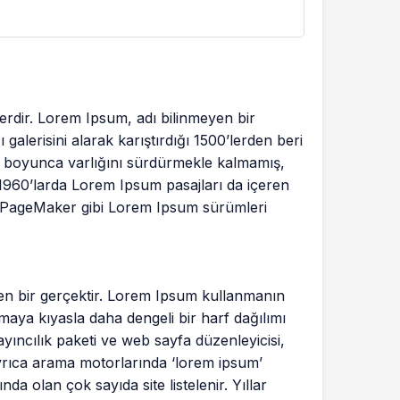
lerdir. Lorem Ipsum, adı bilinmeyen bir
alerisini alarak karıştırdığı 1500’lerden beri
yıl boyunca varlığını sürdürmekle kalmamış,
1960’larda Lorem Ipsum pasajları da içeren
s PageMaker gibi Lorem Ipsum sürümleri
inen bir gerçektir. Lorem Ipsum kullanmanın
aya kıyasla daha dengeli bir harf dağılımı
ıncılık paketi ve web sayfa düzenleyicisi,
yrıca arama motorlarında ‘lorem ipsum’
a olan çok sayıda site listelenir. Yıllar