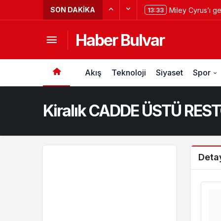
SON DAKIKA
Miley Cyrus’ı g
13:33
Haber Bulvar
Akış
Teknoloji
Siyaset
Spor
Kiralık CADDE ÜSTÜ RE
Deta