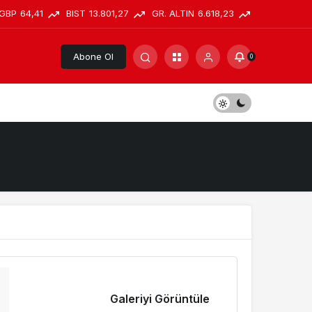
GBP
64,41
BIST
13.801,27
GR. ALTIN
6.618,23
Abone Ol
0
Galeriyi Görüntüle