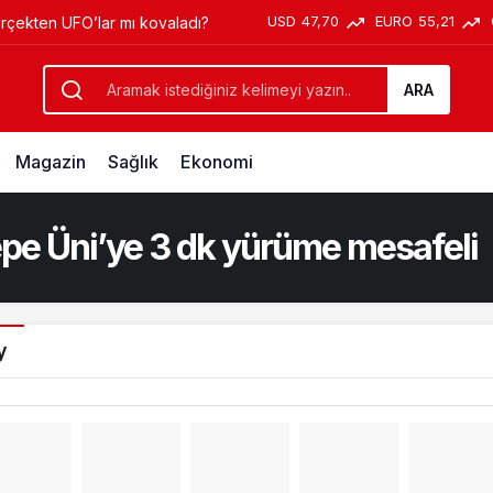
USD
47,70
EURO
55,21
erçekten UFO’lar mı kovaladı?
ARA
Magazin
Sağlık
Ekonomi
epe Üni’ye 3 dk yürüme mesafeli
y