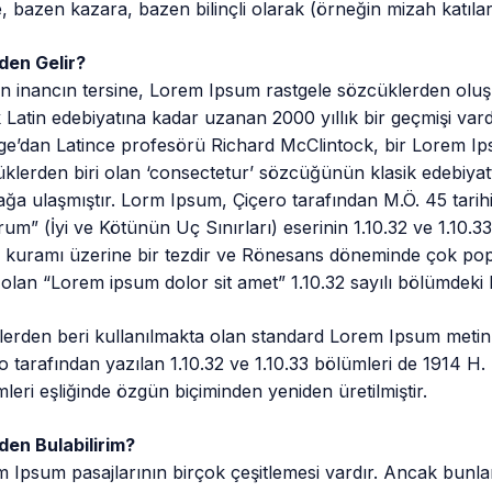
e, bazen kazara, bazen bilinçli olarak (örneğin mizah katılarak)
den Gelir?
n inancın tersine, Lorem Ipsum rastgele sözcüklerden oluş
k Latin edebiyatına kadar uzanan 2000 yıllık bir geçmişi va
ge’dan Latince profesörü Richard McClintock, bir Lorem Ip
klerden biri olan ‘consectetur’ sözcüğünün klasik edebiyatta
ğa ulaşmıştır. Lorm Ipsum, Çiçero tarafından M.Ö. 45 tari
um” (İyi ve Kötünün Uç Sınırları) eserinin 1.10.32 ve 1.10.33
 kuramı üzerine bir tezdir ve Rönesans döneminde çok pop
ı olan “Lorem ipsum dolor sit amet” 1.10.32 sayılı bölümdeki 
lerden beri kullanılmakta olan standard Lorem Ipsum metinleri
o tarafından yazılan 1.10.32 ve 1.10.33 bölümleri de 1914 H.
leri eşliğinde özgün biçiminden yeniden üretilmiştir.
den Bulabilirim?
 Ipsum pasajlarının birçok çeşitlemesi vardır. Ancak bunl