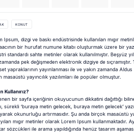
AK
KONUT
 Ipsum, dizgi ve baskı endüstrisinde kullanılan mıgır metin
acının bir hurufat numune kitabı oluşturmak üzere bir yazı g
tri standardı sahte metinler olarak kullanılmıştır. Beşyüz 
zamanda pek değişmeden elektronik dizgiye de sıçramıştır. 
set yapraklarının yayınlanması ile ve yakın zamanda Aldu
n masaüstü yayıncılık yazılımları ile popüler olmuştur.
 Kullanırız?
enen bir sayfa içeriğinin okuyucunun dikkatini dağıttığı bil
, sürekli ‘buraya metin gelecek, buraya metin gelecek’ yazm
yarak okunurluğu artırmasıdır. Şu anda birçok masaüstü yay
yılan mıgır metinler olarak Lorem Ipsum kullanmaktadır. A
ar sözcükleri ile arama yapıldığında henüz tasarım aşamasınd