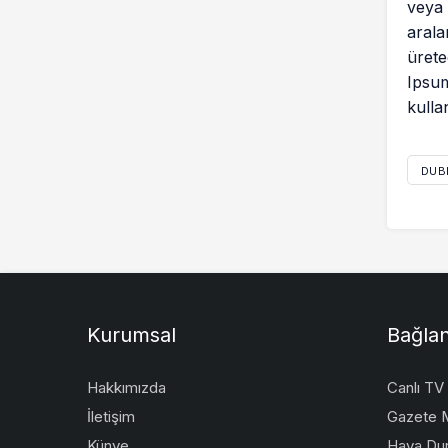
veya 
arala
ürete
Ipsum
kulla
DUB
Kurumsal
Bağlan
Hakkımızda
Canlı TV
İletişim
Gazete M
Künye
Hava Du