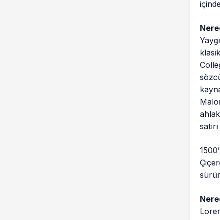
içind
Nere
Yaygı
klasi
Colle
sözcü
kayna
Malor
ahlak
satır
1500’
Çiçer
sürüm
Nere
Lorem