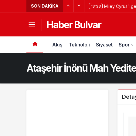
SON DAKIKA
Miley Cyrus’ı g
13:33
Haber Bulvar
Akış
Teknoloji
Siyaset
Spor
Ataşehir İnönü Mah Yedit
Deta