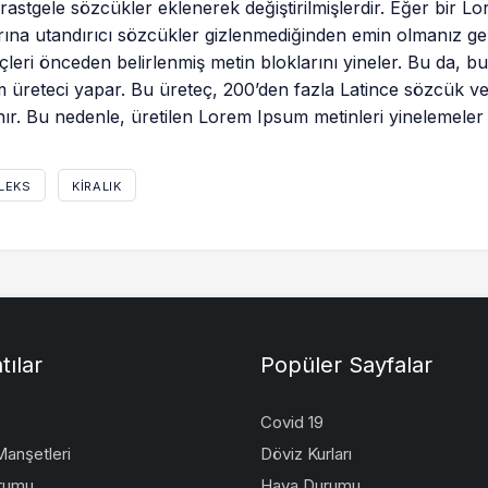
rastgele sözcükler eklenerek değiştirilmişlerdir. Eğer bir 
rına utandırıcı sözcükler gizlenmediğinden emin olmanız ge
çleri önceden belirlenmiş metin bloklarını yineler. Bu da, b
 üreteci yapar. Bu üreteç, 200’den fazla Latince sözcük ve 
nır. Bu nedenle, üretilen Lorem Ipsum metinleri yinelemeler
LEKS
KIRALIK
tılar
Popüler Sayfalar
Covid 19
anşetleri
Döviz Kurları
rumu
Hava Durumu