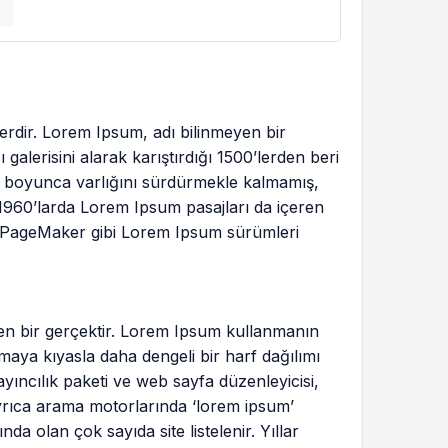
lerdir. Lorem Ipsum, adı bilinmeyen bir
alerisini alarak karıştırdığı 1500’lerden beri
yıl boyunca varlığını sürdürmekle kalmamış,
1960’larda Lorem Ipsum pasajları da içeren
s PageMaker gibi Lorem Ipsum sürümleri
inen bir gerçektir. Lorem Ipsum kullanmanın
aya kıyasla daha dengeli bir harf dağılımı
ıncılık paketi ve web sayfa düzenleyicisi,
yrıca arama motorlarında ‘lorem ipsum’
a olan çok sayıda site listelenir. Yıllar