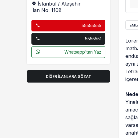
İstanbul / Ataşehir
İlan No: 1108
55555555
EML
5555551
Lorem
matba
Whatsapp'tan Yaz
endüs
aynı 
Letra
DIĞER İLANLARA GÖZAT
içere
Neden
Yinel
amacı
sağla
varsa
anaht