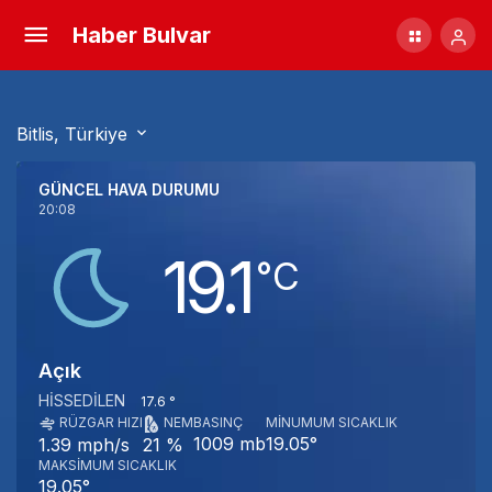
Haber Bulvar
Bitlis, Türkiye
GÜNCEL HAVA DURUMU
20:08
19.1
‎°C
Açık
HISSEDILEN
17.6 °
RÜZGAR HIZI
NEM
BASINÇ
MINUMUM SICAKLIK
1009 mb
19.05°
1.39 mph/s
21 %
MAKSIMUM SICAKLIK
19.05°