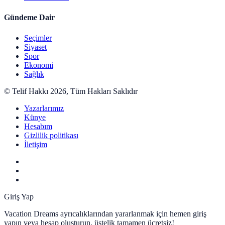
Gündeme Dair
Seçimler
Siyaset
Spor
Ekonomi
Sağlık
© Telif Hakkı 2026, Tüm Hakları Saklıdır
deneme
Yazarlarımız
bonusu
Künye
deneme
Hesabım
bonusu
Gizlilik politikası
deneme
İletişim
bonusu
Giriş Yap
Vacation Dreams ayrıcalıklarından yararlanmak için hemen giriş
yapın veya hesap oluşturun, üstelik tamamen ücretsiz!