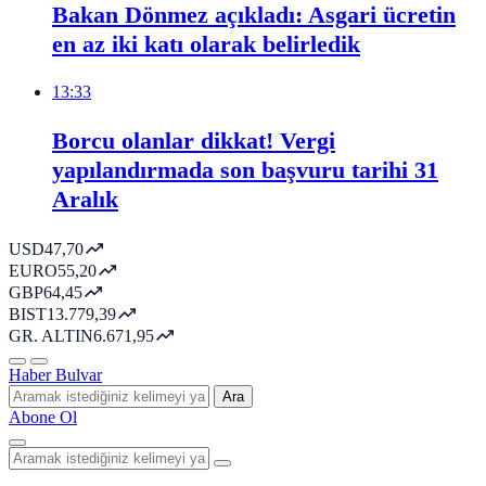
Bakan Dönmez açıkladı: Asgari ücretin
en az iki katı olarak belirledik
13:33
Borcu olanlar dikkat! Vergi
yapılandırmada son başvuru tarihi 31
Aralık
USD
47,70
EURO
55,20
GBP
64,45
BIST
13.779,39
GR. ALTIN
6.671,95
Haber Bulvar
Ara
Abone Ol