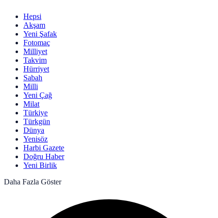
Hepsi
Akşam
Yeni Şafak
Fotomaç
Milliyet
Takvim
Hürriyet
Sabah
Milli
Yeni Çağ
Milat
Türkiye
Türkgün
Dünya
Yenisöz
Harbi Gazete
Doğru Haber
Yeni Birlik
Daha Fazla Göster