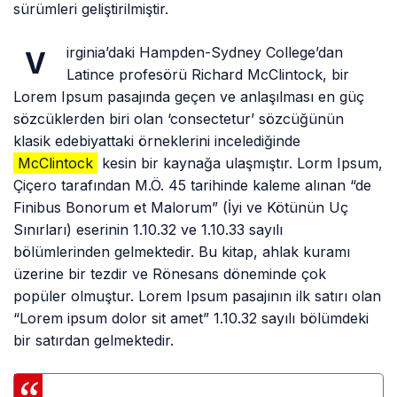
sürümleri geliştirilmiştir.
irginia’daki Hampden-Sydney College’dan
V
Latince profesörü Richard McClintock, bir
Lorem Ipsum pasajında geçen ve anlaşılması en güç
sözcüklerden biri olan ‘consectetur’ sözcüğünün
klasik edebiyattaki örneklerini incelediğinde
McClintock
kesin bir kaynağa ulaşmıştır. Lorm Ipsum,
Çiçero tarafından M.Ö. 45 tarihinde kaleme alınan “de
Finibus Bonorum et Malorum” (İyi ve Kötünün Uç
Sınırları) eserinin 1.10.32 ve 1.10.33 sayılı
bölümlerinden gelmektedir. Bu kitap, ahlak kuramı
üzerine bir tezdir ve Rönesans döneminde çok
popüler olmuştur. Lorem Ipsum pasajının ilk satırı olan
“Lorem ipsum dolor sit amet” 1.10.32 sayılı bölümdeki
bir satırdan gelmektedir.