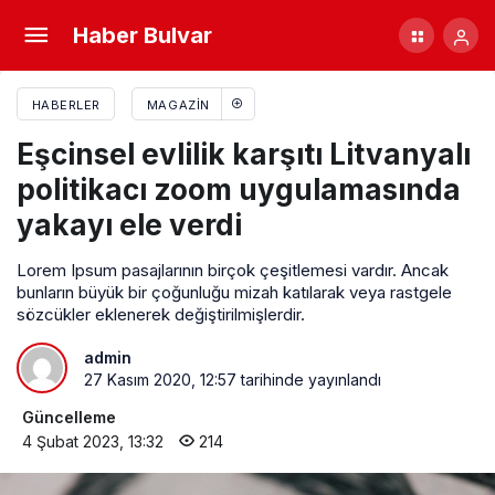
5 yıldızlı otellerin yanı başında karavan hayatı
Haber Bulvar
HABERLER
MAGAZIN
Eşcinsel evlilik karşıtı Litvanyalı
politikacı zoom uygulamasında
yakayı ele verdi
Lorem Ipsum pasajlarının birçok çeşitlemesi vardır. Ancak
bunların büyük bir çoğunluğu mizah katılarak veya rastgele
sözcükler eklenerek değiştirilmişlerdir.
admin
27 Kasım 2020, 12:57
tarihinde yayınlandı
Güncelleme
4 Şubat 2023, 13:32
214