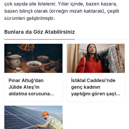
çok sayıda site listelenir. Yıllar içinde, bazen kazara,
bazen bilinçli olarak (örneğin mizah katılarak), çeşitli
sürümleri geliştirilmiştir.
Bunlara da Göz Atabilirsiniz
Pınar Altuğ’dan
İstiklal Caddesi’nde
Jülide Ateş’in
genç kadının
aldatma sorusuna
yaptığını gören şaştı
sert yanıt: Sana ne ya
kaldı!
da kime ne!