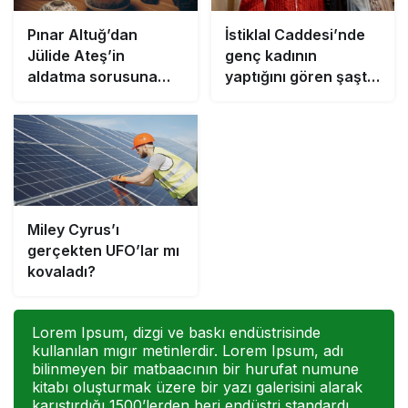
Pınar Altuğ’dan
İstiklal Caddesi’nde
Jülide Ateş’in
genç kadının
aldatma sorusuna
yaptığını gören şaştı
sert yanıt: Sana ne ya
kaldı!
da kime ne!
Miley Cyrus’ı
gerçekten UFO’lar mı
kovaladı?
Lorem Ipsum, dizgi ve baskı endüstrisinde
kullanılan mıgır metinlerdir. Lorem Ipsum, adı
bilinmeyen bir matbaacının bir hurufat numune
kitabı oluşturmak üzere bir yazı galerisini alarak
karıştırdığı 1500’lerden beri endüstri standardı