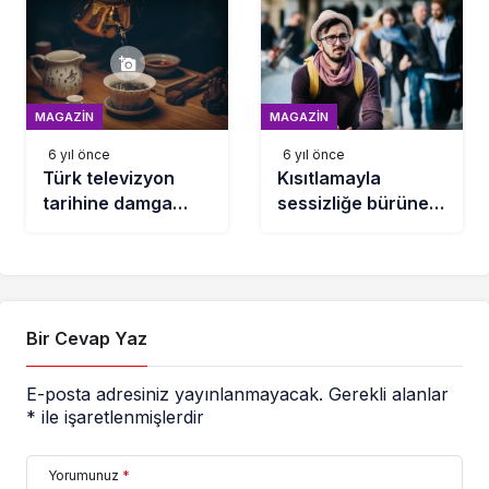
hayata adım atan
dünyaca ünlü
isimler!
MAGAZIN
MAGAZIN
6 yıl önce
6 yıl önce
Türk televizyon
Kısıtlamayla
tarihine damga
sessizliğe bürünen
vuran, bir kere
Diyarbakır,
denk geldiğinizde
havadan
başından
görüntülendi
kalkamadığınız
diziler!
Bir Cevap Yaz
E-posta adresiniz yayınlanmayacak.
Gerekli alanlar
*
ile işaretlenmişlerdir
Yorumunuz
*