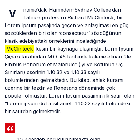
irginia’daki Hampden-Sydney College’dan
V
Latince profesörü Richard McClintock, bir
Lorem Ipsum pasajında geçen ve anlaşılması en güç
sözcüklerden biri olan ‘consectetur’ sözcüğünün
klasik edebiyattaki örneklerini incelediğinde
McClintock
kesin bir kaynağa ulaşmıştır. Lorm Ipsum,
Çiçero tarafından M.Ö. 45 tarihinde kaleme alınan “de
Finibus Bonorum et Malorum” (İyi ve Kötünün Uç
Sınırları) eserinin 1.10.32 ve 1.10.33 sayılı
bölümlerinden gelmektedir. Bu kitap, ahlak kuramı
üzerine bir tezdir ve Rönesans döneminde çok
popüler olmuştur. Lorem Ipsum pasajının ilk satırı olan
“Lorem ipsum dolor sit amet” 1.10.32 sayılı bölümdeki
bir satırdan gelmektedir.
1500’lerden beri kullanılmakta olan