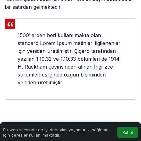
bir satırdan gelmektedir.
1500’lerden beri kullanılmakta olan
standard Lorem Ipsum metinleri ilgilenenler
için yeniden üretilmiştir. Çiçero tarafından
yazılan 1.10.32 ve 1.10.33 bölümleri de 1914
H. Rackham çevirisinden alınan İngilizce
sürümleri eşliğinde özgün biçiminden
yeniden üretilmiştir.
Nereden Bulabilirim?
0
Bu web sitesinde en iyi deneyimi yaşamanızı sağlamak
Kabul
için çerezler kullanılmaktadır.
Anasayfa
Akış
Hesabım
Bildirimler
Lorem Ipsum pasajlarının birçok çeşitlemesi vardır.