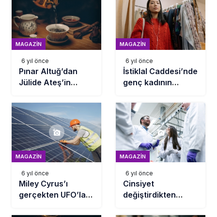
MAGAZIN
MAGAZIN
6 yıl önce
6 yıl önce
Pınar Altuğ’dan
İstiklal Caddesi’nde
Jülide Ateş’in
genç kadının
aldatma sorusuna
yaptığını gören
sert yanıt: Sana ne
şaştı kaldı!
ya da kime ne!
MAGAZIN
MAGAZIN
6 yıl önce
6 yıl önce
Miley Cyrus’ı
Cinsiyet
gerçekten UFO’lar
değiştirdikten
mı kovaladı?
sonra yeni bir