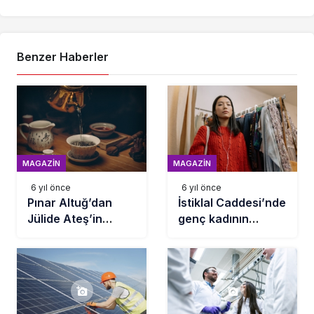
Benzer Haberler
MAGAZIN
MAGAZIN
6 yıl önce
6 yıl önce
Pınar Altuğ’dan
İstiklal Caddesi’nde
Jülide Ateş’in
genç kadının
aldatma sorusuna
yaptığını gören
sert yanıt: Sana ne
şaştı kaldı!
ya da kime ne!