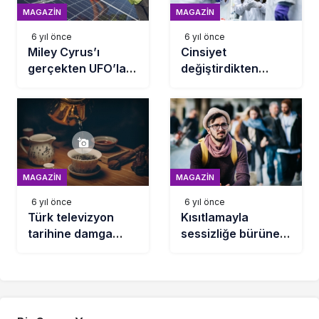
MAGAZIN
MAGAZIN
6 yıl önce
6 yıl önce
Miley Cyrus’ı
Cinsiyet
gerçekten UFO’lar
değiştirdikten
mı kovaladı?
sonra yeni bir
hayata adım atan
dünyaca ünlü
isimler!
MAGAZIN
MAGAZIN
6 yıl önce
6 yıl önce
Türk televizyon
Kısıtlamayla
tarihine damga
sessizliğe bürünen
vuran, bir kere
Diyarbakır,
denk geldiğinizde
havadan
başından
görüntülendi
kalkamadığınız
diziler!