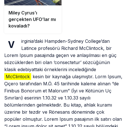
Miley Cyrus’ı
gerçekten UFO’lar mı
kovaladı?
irginia’daki Hampden-Sydney College’dan
V
Latince profesörü Richard McClintock, bir
Lorem Ipsum pasajında geçen ve anlaşılması en güç
sözcüklerden biri olan ‘consectetur’ sözcüğünün
klasik edebiyattaki örneklerini incelediğinde
McClintock
kesin bir kaynağa ulaşmıştır. Lorm Ipsum,
Çiçero tarafından M.Ö. 45 tarihinde kaleme alınan “de
Finibus Bonorum et Malorum” (İyi ve Kötünün Uç
Sınırları) eserinin 1.10.32 ve 1.10.33 sayılı
bölümlerinden gelmektedir. Bu kitap, ahlak kuramı
üzerine bir tezdir ve Rönesans döneminde çok
popüler olmuştur. Lorem Ipsum pasajının ilk satırı olan
“Lorem ipsum dolor sit amet” 1.10.32 sayılı bölümdeki