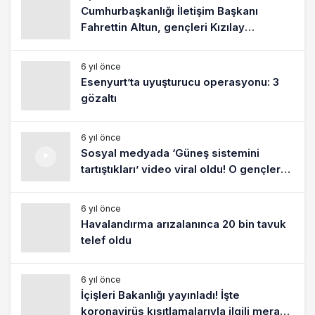
Cumhurbaşkanlığı İletişim Başkanı
Fahrettin Altun, gençleri Kızılay
gönüllüsü olmaya davet etti
6 yıl önce
Esenyurt’ta uyuşturucu operasyonu: 3
gözaltı
6 yıl önce
Sosyal medyada ‘Güneş sistemini
tartıştıkları’ video viral oldu! O gençler
konuştu
6 yıl önce
Havalandırma arızalanınca 20 bin tavuk
telef oldu
6 yıl önce
İçişleri Bakanlığı yayınladı! İşte
koronavirüs kısıtlamalarıyla ilgili merak