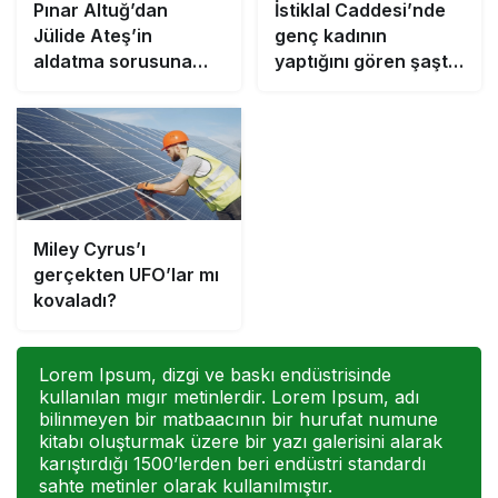
Pınar Altuğ’dan
İstiklal Caddesi’nde
Jülide Ateş’in
genç kadının
aldatma sorusuna
yaptığını gören şaştı
sert yanıt: Sana ne ya
kaldı!
da kime ne!
Miley Cyrus’ı
gerçekten UFO’lar mı
kovaladı?
Lorem Ipsum, dizgi ve baskı endüstrisinde
kullanılan mıgır metinlerdir. Lorem Ipsum, adı
bilinmeyen bir matbaacının bir hurufat numune
kitabı oluşturmak üzere bir yazı galerisini alarak
karıştırdığı 1500’lerden beri endüstri standardı
sahte metinler olarak kullanılmıştır.