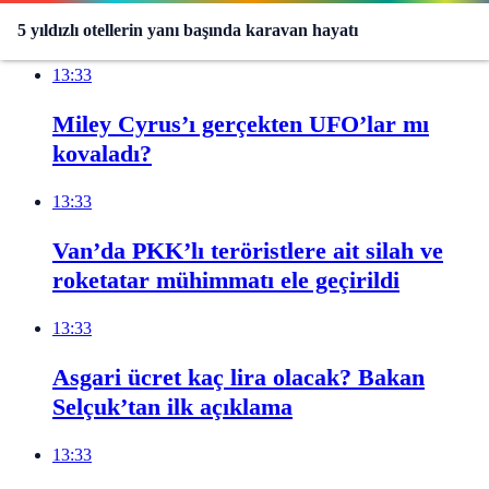
Son Dakika
5 yıldızlı otellerin yanı başında karavan hayatı
13:33
Miley Cyrus’ı gerçekten UFO’lar mı
kovaladı?
13:33
Van’da PKK’lı teröristlere ait silah ve
roketatar mühimmatı ele geçirildi
13:33
Asgari ücret kaç lira olacak? Bakan
Selçuk’tan ilk açıklama
13:33