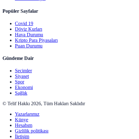
Popüler Sayfalar
Covid 19
Döviz Kurları
Hava Durumu
Kripto Para Piyasaları
Puan Durumu
Gündeme Dair
Seçimler
Siyaset
Spor
Ekonomi
Sağlık
© Telif Hakkı 2026, Tüm Hakları Saklıdır
deneme
Yazarlarımız
bonusu
Künye
deneme
Hesabım
bonusu
Gizlilik politikası
deneme
İletişim