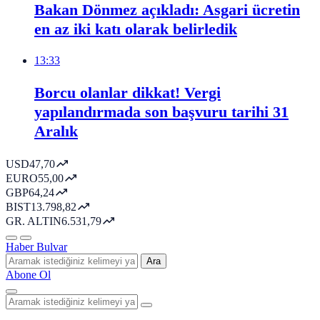
Bakan Dönmez açıkladı: Asgari ücretin
en az iki katı olarak belirledik
13:33
Borcu olanlar dikkat! Vergi
yapılandırmada son başvuru tarihi 31
Aralık
USD
47,70
EURO
55,00
GBP
64,24
BIST
13.798,82
GR. ALTIN
6.531,79
Haber Bulvar
Ara
Abone Ol