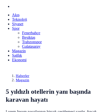
Akış
Teknoloji
Siyaset
Spor
Fenerbahçe
Beşiktaş
Trabzonspor
Galatasaray
Magazin
Sağlık
Ekonomi
Haberler
Magazin
5 yıldızlı otellerin yanı başında
karavan hayatı
Lorem Ipsum pasajlarının birçok çeşitlemesi vardır. Ancak